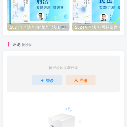
2024众合法考-柏浪涛刑法-精讲卷pdf电子版（附视频1-76全）
2
评论
抢沙发
请登录后发表评论
登录
注册