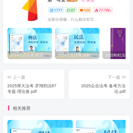
1777
27
120
77.7W+
这家伙很懒，什么都没有写...
2024众合法考-柏浪涛刑法-精讲卷pdf电子版（附视频1-76全）
2024众合法考-孟献贵民法-精讲卷.pdf
上一篇
下一篇
2025厚大法考-罗翔刑法87
2025众合法考-备考方法
专题-理论卷.pdf
论.pdf
相关推荐