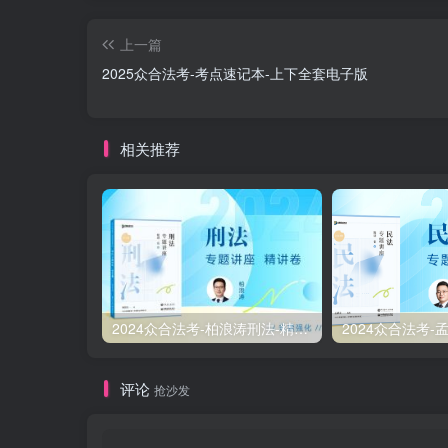
上一篇
2025众合法考-考点速记本-上下全套电子版
相关推荐
2024众合法考-柏浪涛刑法-精讲卷pdf电子版（附视频1-76全）
评论
抢沙发