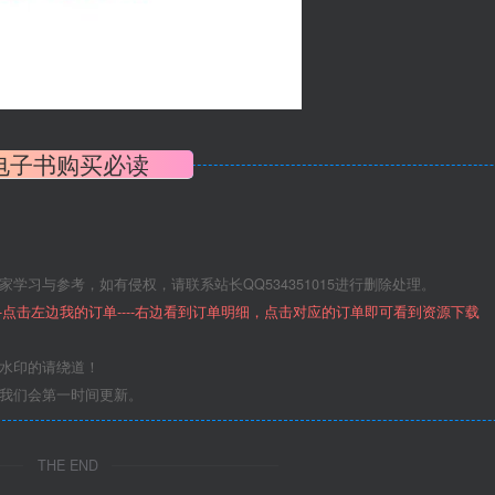
电子书购买必读
学习与参考，如有侵权，请联系站长QQ534351015进行删除处理。
--点击左边我的订单----右边看到订单明细，点击对应的订单即可看到资源下载
意水印的请绕道！
们我们会第一时间更新。
THE END