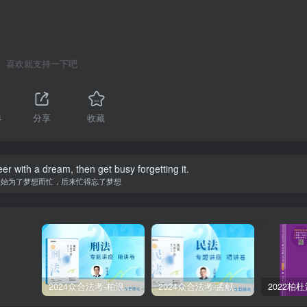
喜欢就支持一下吧
4
分享
收藏
er with a dream, then get busy forgetting it.
开始为了梦想而忙，后来忙得忘了梦想
2024众合法考-柏浪涛刑法-精讲卷pdf电子版（附视频1-76全）
2024众合法考-孟献贵民法-精讲卷.pdf