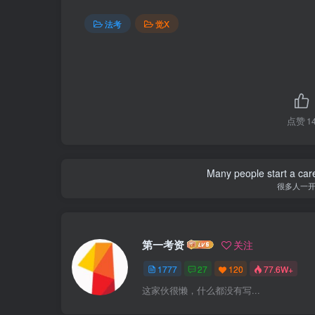
法考
觉X
点赞
1
Many people start a care
很多人一
第一考资
关注
1777
27
120
77.6W+
这家伙很懒，什么都没有写...