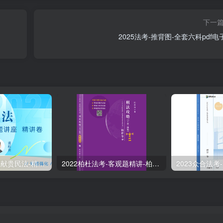
下一
2025法考-推背图-全套六科pdf电
2024众合法考-孟献贵民法-精讲卷.pdf
2022柏杜法考-客观题精讲-柏浪涛刑法攻略.pdf