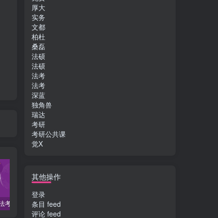
厚大
实务
文都
柏杜
桑磊
法硕
法硕
法考
法考
深蓝
独角兽
瑞达
考研
考研公共课
觉X
其他操作
登录
2022柏杜法考-客观题精讲-柏浪涛刑法攻略.pdf
2023众合法考-李建伟民法-专题讲座精讲卷.pdf
准备2022年法律职业资格考试的朋友们，现在开始复习，需要怎样的整体规划呢？
条目 feed
评论 feed