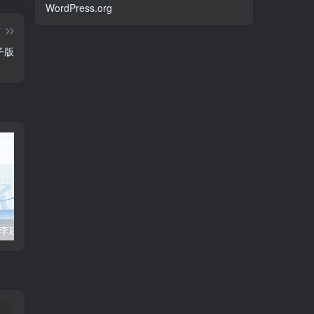
WordPress.org
篇
子版
2023众合法考-李建伟民法-专题讲座精讲卷.pdf
准备2022年法律职业资格考试的朋友们，现在开始复习，需要怎样的整体规划呢？