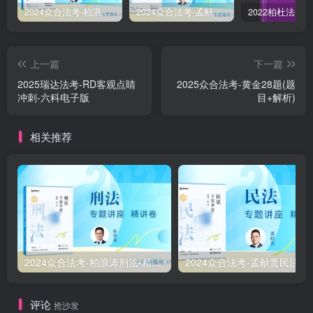
2024众合法考-柏浪涛刑法-精讲卷pdf电子版（附视频1-76全）
2024众合法考-孟献贵民法-精讲卷.pdf
上一篇
下一篇
2025瑞达法考-RD客观点睛
2025众合法考-黄金28题(题
冲刺-六科电子版
目+解析)
相关推荐
2024众合法考-柏浪涛刑法-精讲卷pdf电子版（附视频1-76全）
2
评论
抢沙发