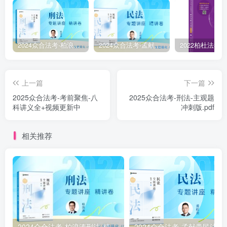
2024众合法考-柏浪涛刑法-精讲卷pdf电子版（附视频1-76全）
2024众合法考-孟献贵民法-精讲卷.pdf
上一篇
下一篇
2025众合法考-考前聚焦-八
2025众合法考-刑法-主观题
科讲义全+视频更新中
冲刺版.pdf
相关推荐
2024众合法考-柏浪涛刑法-精讲卷pdf电子版（附视频1-76全）
2