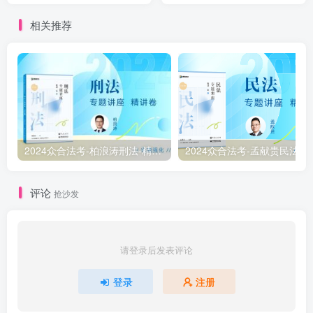
相关推荐
2024众合法考-柏浪涛刑法-精讲卷pdf电子版（附视频1-76全）
2
评论
抢沙发
请登录后发表评论
登录
注册