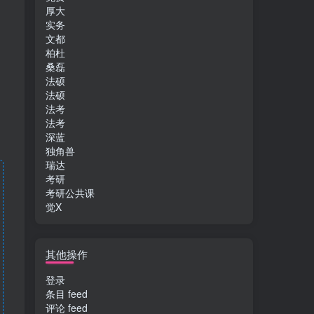
厚大
实务
文都
柏杜
桑磊
法硕
法硕
法考
法考
深蓝
独角兽
瑞达
考研
考研公共课
觉X
其他操作
登录
条目 feed
评论 feed