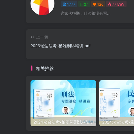
1777
27
120
77.5W+
这家伙很懒，什么都没有写...
上一篇
2026瑞达法考-杨雄刑诉精讲.pdf
相关推荐
2024众合法考-柏浪涛刑法-精讲卷pdf电子版（附视频1-76全）