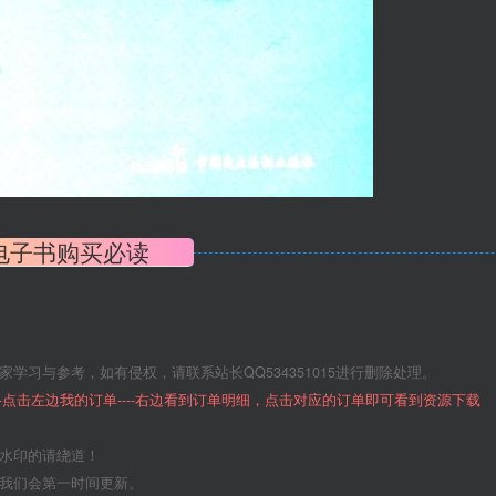
电子书购买必读
学习与参考，如有侵权，请联系站长QQ534351015进行删除处理。
--点击左边我的订单----右边看到订单明细，点击对应的订单即可看到资源下载
意水印的请绕道！
们我们会第一时间更新。