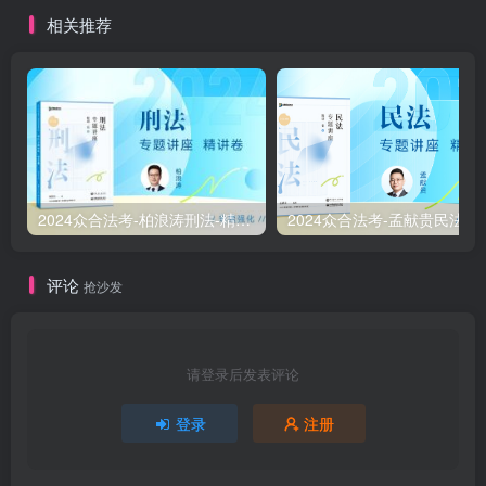
相关推荐
2024众合法考-柏浪涛刑法-精讲卷pdf电子版（附视频1-76全）
2
评论
抢沙发
请登录后发表评论
登录
注册