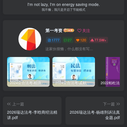
I'm not lazy, I'm on energy saving mode.
我不懒，我只是开启了节能模式
第一考资
关注
1777
27
120
77.5W+
这家伙很懒，什么都没有写...
2024众合法考-柏浪涛刑法-精讲卷pdf电子版（附视频1-76全）
2024众合法考-孟献贵民法-精讲卷.pdf
上一篇
下一篇
2026瑞达法考-李晗商经法精
2026瑞达法考-杨雄刑诉法真
讲.pdf
金题.pdf