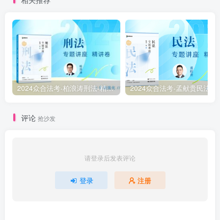
2024众合法考-柏浪涛刑法-精讲卷pdf电子版（附视频1-76全）
2
评论
抢沙发
请登录后发表评论
登录
注册