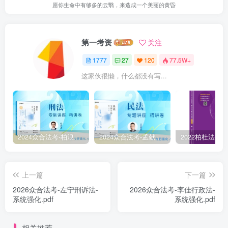
愿你生命中有够多的云翳，来造成一个美丽的黄昏
第一考资
关注
1777
27
120
77.5W+
这家伙很懒，什么都没有写...
2024众合法考-柏浪涛刑法-精讲卷pdf电子版（附视频1-76全）
2024众合法考-孟献贵民法-精讲卷.pdf
上一篇
下一篇
2026众合法考-左宁刑诉法-
2026众合法考-李佳行政法-
系统强化.pdf
系统强化.pdf
相关推荐