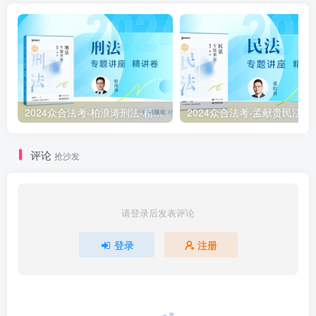
2024众合法考-柏浪涛刑法-精讲卷pdf电子版（附视频1-76全）
2
评论
抢沙发
请登录后发表评论
登录
注册