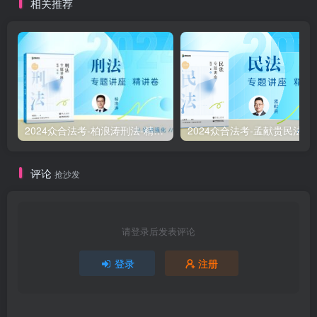
相关推荐
2024众合法考-柏浪涛刑法-精讲卷pdf电子版（附视频1-76全）
2
评论
抢沙发
请登录后发表评论
登录
注册