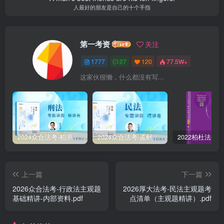
人最好的朋友是自己的十个手指
第一考资
关注
1777
27
120
77.5W+
这家伙很懒，什么都没有写...
2024众合法考-柏浪涛刑法-精讲卷pdf电子版（附视频1-76全）
2024众合法考-孟献贵民法-精讲卷.pdf
上一篇
下一篇
2026众合法考-行政法主观题
2026厚大法考-民法主观题考
基础精讲-内部资料.pdf
点清单（主观题精讲）.pdf