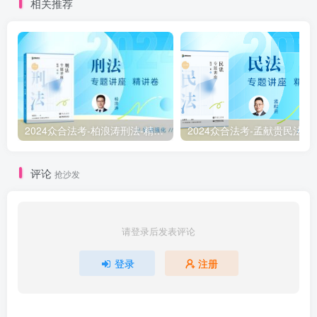
相关推荐
2024众合法考-柏浪涛刑法-精讲卷pdf电子版（附视频1-76全）
2
评论
抢沙发
请登录后发表评论
登录
注册