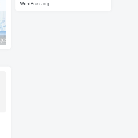
WordPress.org
2023众合法考-李建伟民法-专题讲座精讲卷.pdf
准备2022年法律职业资格考试的朋友们，现在开始复习，需要怎样的整体规划呢？