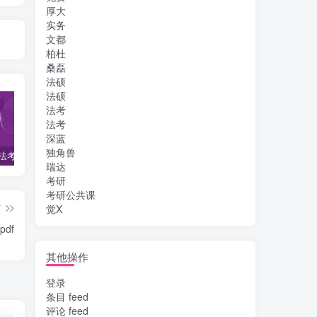
厚大
实务
文都
柏杜
桑磊
法硕
法硕
法考
法考
深蓝
独角兽
2022柏杜法考-客观题精讲-柏浪涛刑法攻略.pdf
2023众合法考-李建伟民法-专题讲座精讲卷.pdf
准备2022年法律职业资格考试的朋友们，现在开始复习，需要怎样的整体规划呢？
瑞达
考研
考研公共课
篇
觉X
df
其他操作
登录
条目 feed
评论 feed