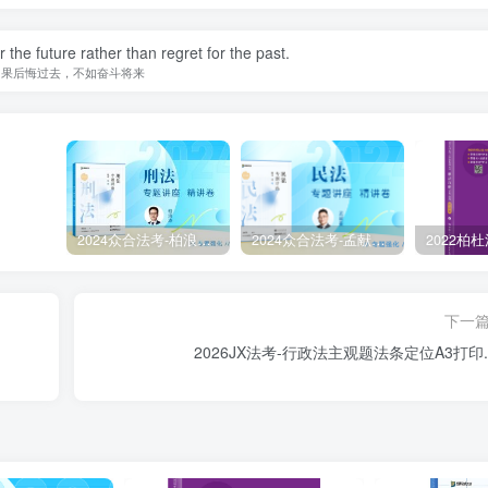
r the future rather than regret for the past.
如果后悔过去，不如奋斗将来
2024众合法考-柏浪涛刑法-精讲卷pdf电子版（附视频1-76全）
2024众合法考-孟献贵民法-精讲卷.pdf
下一
2026JX法考-行政法主观题法条定位A3打印.p