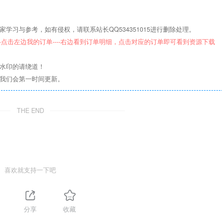
学习与参考，如有侵权，请联系站长QQ534351015进行删除处理。
--点击左边我的订单----右边看到订单明细，点击对应的订单即可看到资源下载
意水印的请绕道！
们我们会第一时间更新。
THE END
喜欢就支持一下吧
1
分享
收藏