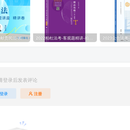
2024众合法考-孟献贵民法-精讲卷.pdf
2022柏杜法考-客观题精讲-柏浪涛刑法攻略.pdf
请登录后发表评论
登录
注册