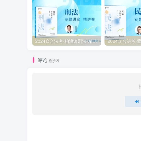
2024众合法考-柏浪涛刑法-精讲卷pdf电子版（附视频1-76全）
评论
抢沙发