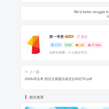
We’d better struggle fo
第一考资
关注
1777
27
120
77.4W+
这家伙很懒，什么都没有写...
上一篇
2026JX法考-刑法主观题法条定位A3打印.pdf
相关推荐