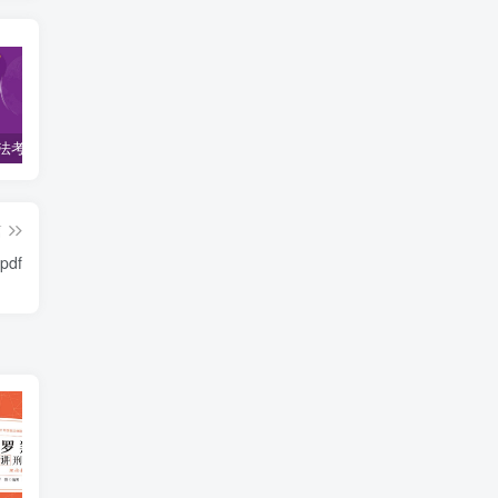
2022柏杜法考-客观题精讲-柏浪涛刑法攻略.pdf
2023众合法考-李建伟民法-专题讲座精讲卷.pdf
准备2022年法律职业资格考试的朋友们，现在开始复习，需要怎样的整体规划呢？
篇
pdf