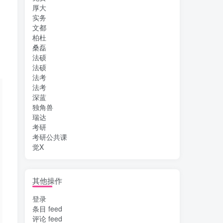
厚大
实务
文都
柏杜
桑磊
法硕
法硕
法考
法考
深蓝
独角兽
瑞达
考研
考研公共课
觉X
其他操作
登录
条目 feed
评论 feed