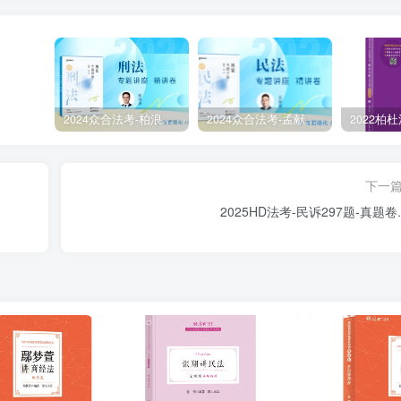
2024众合法考-柏浪涛刑法-精讲卷pdf电子版（附视频1-76全）
2024众合法考-孟献贵民法-精讲卷.pdf
下一
2025HD法考-民诉297题-真题卷.