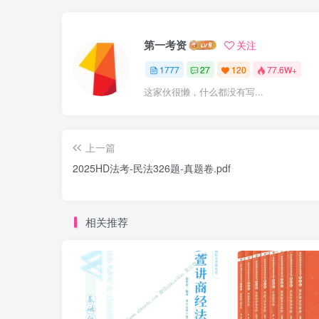
第一考资
关注
1777
27
120
77.6W+
这家伙很懒，什么都没有写...
上一篇
2025HD法考-民法326题-真题卷.pdf
相关推荐